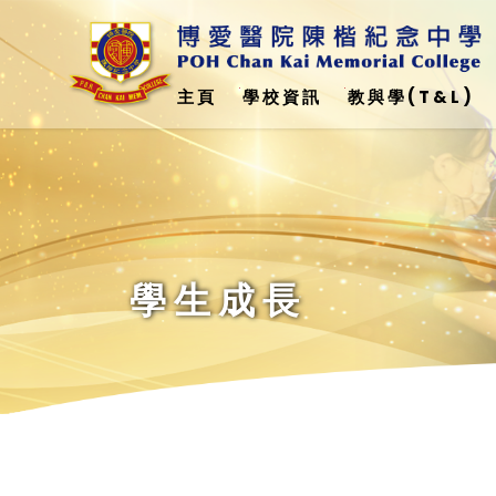
主頁
學校資訊
教與學(T&L)
與美國加州州立大學弗雷斯諾分校 - 簽訂合作備忘錄
科學、科技、工程、數學教育(STEM)
Education Support Provided For Non-Chinese Speaking (NCS) Student(
非華語學生學校支援摘要(中文)24-25
學生成長