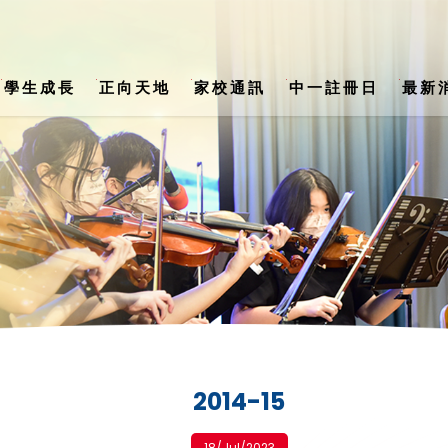
學生成長
正向天地
家校通訊
中一註冊日
最新
s) School Support Summary (24-25)
公民、經濟與社會科 / 生活與社會科
陳楷紀念中學 2026-2027年度書單
第二十八
2014-15
18/Jul/2023