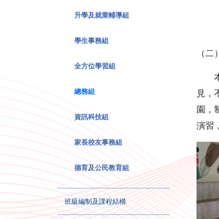
升學及就業輔導組
學生事務組
（二
全方位學習組
本組
總務組
見，
園，
資訊科技組
演習
家長校友事務組
德育及公民教育組
班級編制及課程結構