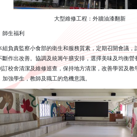
大型維修工程：外牆油漆翻新
）師生福利
負責監察小食部的衛生和服務質素，定期召開會議，讓
不斷作出改善。協調及統籌午膳安排，選擇美味及均衡營
制訂校舍清潔及維修巡查，保持地方清潔，改善學習及教
，加強學生，教師及職工的危機意識。