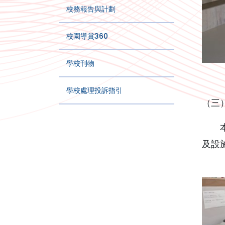
校務報告與計劃
校園導賞360
學校刊物
學校處理投訴指引
（三
本組
及設