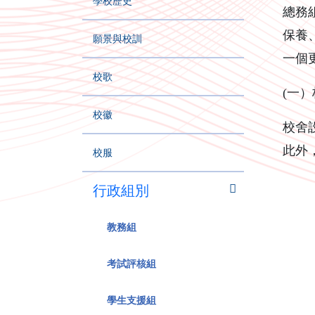
學校歷史
總務
保養
願景與校訓
一個
校歌
(一
校徽
校舍
此外
校服
行政組別
教務組
考試評核組
學生支援組