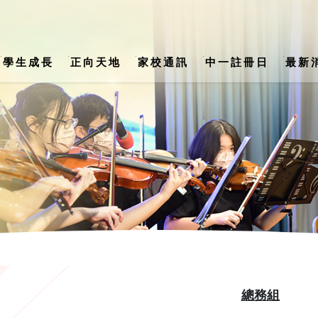
學生成長
正向天地
家校通訊
中一註冊日
最新
s) School Support Summary (24-25)
公民、經濟與社會科 / 生活與社會科
陳楷紀念中學 2026-2027年度書單
第二十八
總務組