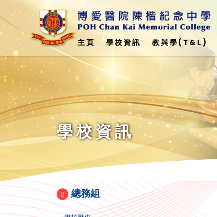
主頁
學校資訊
教與學(T&L)
與美國加州州立大學弗雷斯諾分校 - 簽訂合作備忘錄
科學、科技、工程、數學教育(STEM)
Education Support Provided For Non-Chinese Speaking (NCS) Student(
非華語學生學校支援摘要(中文)24-25
學校資訊
總務組