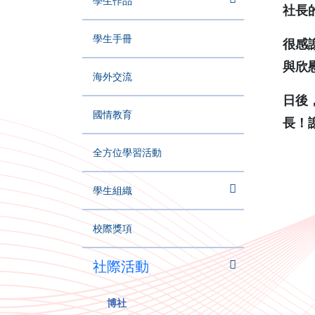
學生作品
社長
學生手冊
很感
與欣
海外交流
日後
國情教育
長！
全方位學習活動
學生組織
校際獎項
社際活動
博社