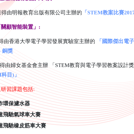
獲得由明報教育出版有限公司主辦的
「
STEM
教案比賽201
 「關顧智能裝置」:
) 獲得由香港大學電子學習發展實驗室主辦的
「國際傑出電子教學
-
銅獎
) 獲得由婦女基金會主辦 「STEM教育與電子學習教案設計獎勵
M
科目)
」
題研習課題包括:
作環保濾水器
速飛馳氣球車大賽
速飛馳橡皮筋車大賽