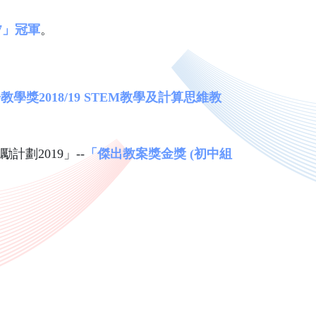
7
」冠軍
。
獎2018/19 STEM
教學及計算思維教
計劃2019」--
「傑出教案獎金獎 (
初中組