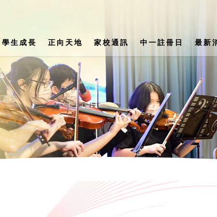
學生成長
正向天地
家校通訊
中一註冊日
最新
s) School Support Summary (24-25)
公民、經濟與社會科 / 生活與社會科
陳楷紀念中學 2026-2027年度書單
第二十八