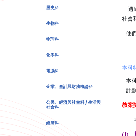
歷史科
透過
社會
生物科
他
物理科
化學科
本科
電腦科
本
企業、會計與財務概論科
計
公民、經濟與社會科 / 生活與
教案
社會科
本校
經濟科
(1)