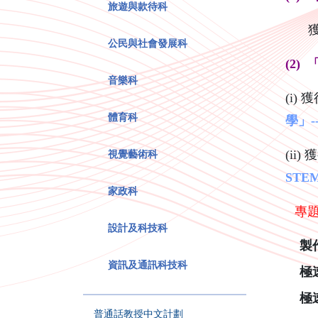
旅遊與款待科
公民與社會發展科
(2)
音樂科
(i
體育科
學」-
視覺藝術科
(ii
STE
家政科
專
設計及科技科
製
資訊及通訊科技科
極
極
普通話教授中文計劃