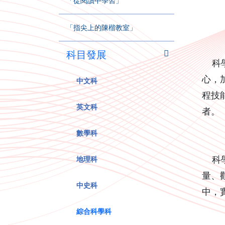
「從閱讀中學習」
「指尖上的陳楷教室」
科目發展
科學
心，
中文科
程技
英文科
者。
數學科
地理科
科學
量、
中史科
中，
綜合科學科