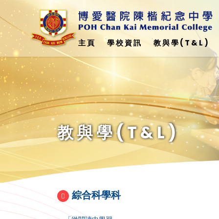
主頁
學校資訊
教與學(T&L)
與美國加州州立大學弗雷斯諾分校 - 簽訂合作備忘錄
科學、科技、工程、數學教育(STEM)
Education Support Provided For Non-Chinese Speaking (NCS) Student(
非華語學生學校支援摘要(中文)24-25
教與學(T&L)
綜合科學科