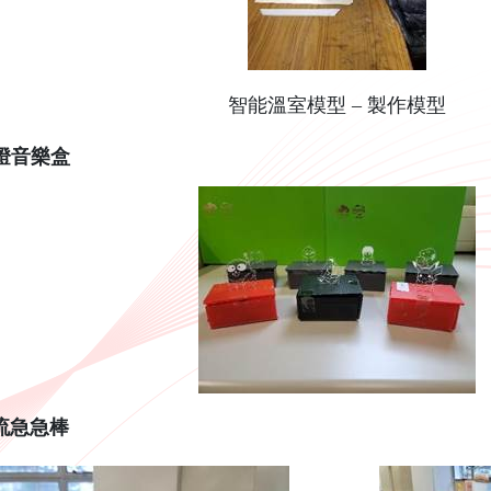
智能溫室模型 – 製作模型
燈音樂盒
流急急棒