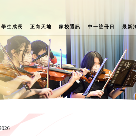
學生成長
正向天地
家校通訊
中一註冊日
最新
s) School Support Summary (24-25)
公民、經濟與社會科 / 生活與社會科
陳楷紀念中學 2026-2027年度書單
第二十八
2026