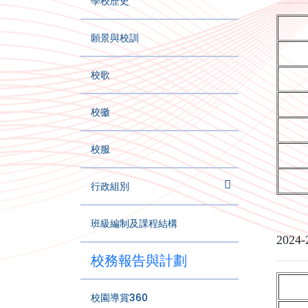
學校歷史
願景與校訓
校歌
校徽
校服
行政組別
班級編制及課程結構
2024-
校務報告與計劃
校園導賞360