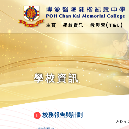
主頁
學校資訊
教與學(T&L)
與美國加州州立大學弗雷斯諾分校 - 簽訂合作備忘錄
科學、科技、工程、數學教育(STEM)
Education Support Provided For Non-Chinese Speaking (NCS) Student(
非華語學生學校支援摘要(中文)24-25
學校資訊
校務報告與計劃
2025-